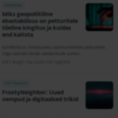
Küberturve
Miks geopoliitiline
ebastabiilsus on petturitele
tõeline kingitus ja kuidas
end kaitsta
Konfliktid on õnnistuseks oportunistlikele petturitele.
Olge valvsad nende vandenõude suhtes.
ESET Blog
15. mai 2026
5 min lugemist
ESET Research
FrostyNeighbor: Uued
vempud ja digitaalsed trikid