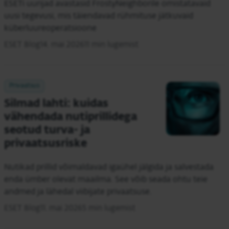
ESETi uurijad avastasid FrostyNeighborile omistatavaid
uusi tegevusi, mis täiendavad rühmituse jätkuvaid
küberluureoperatsioone
ESET Blog
14. mai 2026
11 min lugemist
Privaatsus
Silmad lahti: kuidas
vähendada nutiprillidega
seotud turva- ja
privaatsusriske
Nutikad prillid võimaldavad igaühel jälgida ja salvestada
enda ümber olevat maailma. See võib seada ohtu teie
andmed ja lähedal viibijate privaatsuse.
ESET Blog
11. mai 2026
5 min lugemist