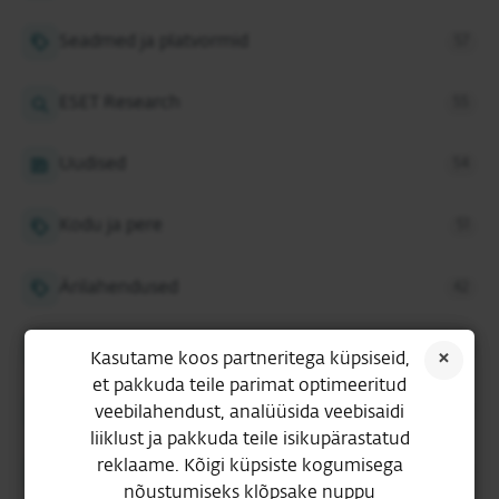
Seadmed ja platvormid
57
ESET Research
55
Uudised
54
Kodu ja pere
51
Ärilahendused
42
Privaatsus
40
Kasutame koos partneritega küpsiseid,
et pakkuda teile parimat optimeeritud
Arvamus ja intervjuud
27
veebilahendust, analüüsida veebisaidi
liiklust ja pakkuda teile isikupärastatud
reklaame. Kõigi küpsiste kogumisega
Õpetused
26
nõustumiseks klõpsake nuppu