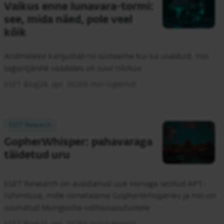
Vaikus enne lunavara-tormi:
see, mida näed, pole veel
kõik
Andmeleke kahjustab nii süsteeme kui ka usaldust, mis
tagantjärele vaadates oli suur nõrkus
ESET Blog
24. apr. 2026
6 min lugemist
ESET Research
GopherWhisper: pahavaraga
täidetud uru
ESET Research on avastanud uue Hiinaga seotud APT-
rühmituse, mille nimetasime GopherWhisperiks ja mis on
suunatud Mongoolia valitsusasutustele