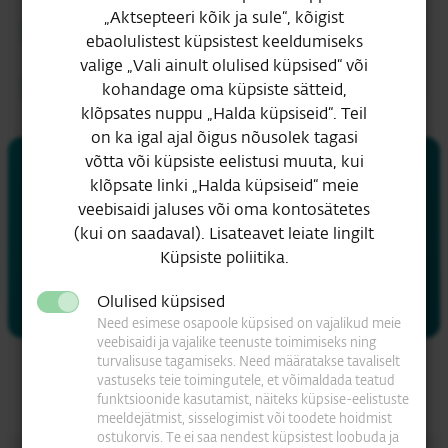
„Aktsepteeri kõik ja sule“, kõigist
Auhinnad
19
ebaolulistest küpsistest keeldumiseks
valige „Vali ainult olulised küpsised“ või
Video ja taskuhääling
18
kohandage oma küpsiste sätteid,
klõpsates nuppu „Halda küpsiseid“. Teil
on ka igal ajal õigus nõusolek tagasi
võtta või küpsiste eelistusi muuta, kui
Püsi kursis
klõpsate linki „Halda küpsiseid“ meie
Saa värsked turvauudised oma postkasti.
veebisaidi jaluses või oma kontosätetes
(kui on saadaval). Lisateavet leiate lingilt
Küpsiste poliitika.
Telli uudiskiri
Olulised küpsised
Need esimese osapoole küpsised on vajalikud meie
veebisaidi ja vajalike teenuste toimimiseks ning
turvalisuse tagamiseks. Need määratakse tavaliselt
vastuseks teie toimingutele, et võimaldada teatud
funktsioonide kasutamist, näiteks küpsise-eelistuste
meeldejätmist, sisselogimist või toodete hoidmist
ostukorvis. Te ei saa nendest küpsistest loobuda ja