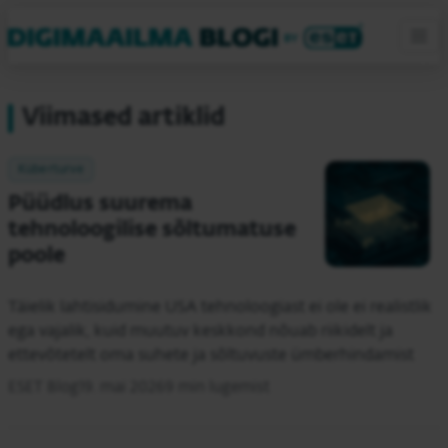
Viimased artiklid
Küberturve
Püüdlus suurema
tehnoloogilise sõltumatuse
poole
Täielik lahtisidumine USA tehnoloogiast ei ole ei realistlik
ega vajalik, kuid muutuv keskkond nõuab riikidelt ja
ettevõtetelt oma suhete ja sõltuvuste ümberhindamist
ESET Blog
19. mai 2026
9 min lugemist