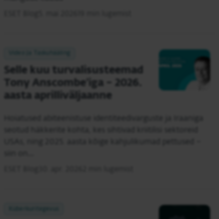
ESET Blog
5. mai 2026
19 min lugemist
Video Ja Taskuhääling
Selle kuu turvalisusteemad
Tony Anscombe’iga – 2026.
aasta aprilliväljaanne
Hoiatused abiteenistuse identiteedivarguste ja Iraaniga
seotud häkkerite kohta, kes sihtivad kriitilisi sektoreid
USAs, ning 2025. aasta kõige kahjulikumad pettused –
siin on…
ESET Blog
30. apr. 2026
2 min lugemist
Küberkuritegevus