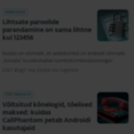
Küberturve
Lihtsate paroolide
parandamine on sama lihtne
kui 123456
Kuidas on võimalik, et veebikontot on endiselt võimalik
„turvata” kuuekohalise numbrikombinatsiooniga?
ESET Blog
7. mai 2026
4 min lugemist
ESET Research
Võltsitud kõnelogid, tõelised
maksed: kuidas
CallPhantom petab Androidi
kasutajaid