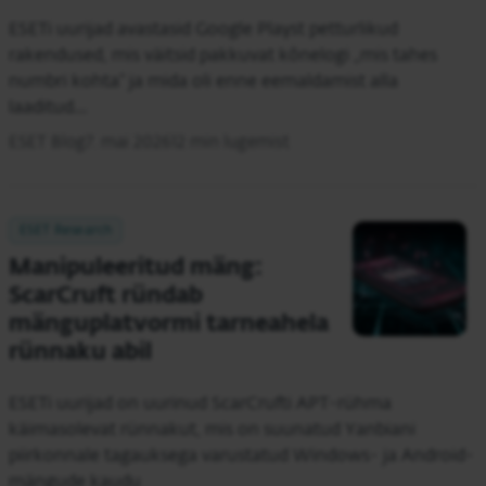
ESETi uurijad avastasid Google Playst petturlikud
rakendused, mis väitsid pakkuvat kõnelogi „mis tahes
numbri kohta“ ja mida oli enne eemaldamist alla
laaditud…
ESET Blog
7. mai 2026
12 min lugemist
ESET Research
Manipuleeritud mäng:
ScarCruft ründab
mänguplatvormi tarneahela
rünnaku abil
ESETi uurijad on uurinud ScarCrufti APT-rühma
käimasolevat rünnakut, mis on suunatud Yanbiani
piirkonnale tagauksega varustatud Windows- ja Android-
mängude kaudu