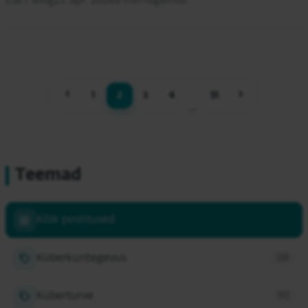
ESET Blog
23. apr. 2026
6 min lugemist
‹
›
1
2
3
4
51
…
Teemad
Kõik postitused
Küberkuritegevus
128
Küberturve
90