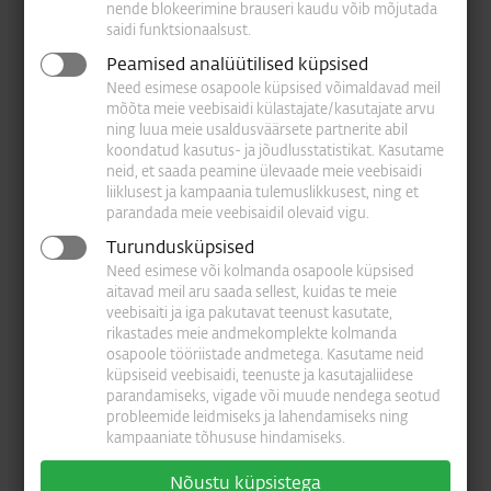
nende blokeerimine brauseri kaudu võib mõjutada
saidi funktsionaalsust.
ESET
Blog
Peamised analüütilised küpsised
Need esimese osapoole küpsised võimaldavad meil
Uudised IT maailmast
mõõta meie veebisaidi külastajate/kasutajate arvu
ning luua meie usaldusväärsete partnerite abil
Kõik artiklid
koondatud kasutus- ja jõudlusstatistikat. Kasutame
neid, et saada peamine ülevaade meie veebisaidi
Viimased uuringud
liiklusest ja kampaania tulemuslikkusest, ning et
parandada meie veebisaidil olevaid vigu.
Teadmised
Turundusküpsised
Need esimese või kolmanda osapoole küpsised
Taskuhäälingud
aitavad meil aru saada sellest, kuidas te meie
veebisaiti ja iga pakutavat teenust kasutate,
Valge raamat
rikastades meie andmekomplekte kolmanda
osapoole tööriistade andmetega. Kasutame neid
Õigusalane teave
küpsiseid veebisaidi, teenuste ja kasutajaliidese
parandamiseks, vigade või muude nendega seotud
Privaatsuspoliitika
probleemide leidmiseks ja lahendamiseks ning
kampaaniate tõhususe hindamiseks.
Nõustu küpsistega