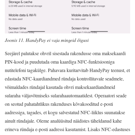
Joonis 11. HandyPay ei vaja mingeid õigusi
Seejärel palutakse ohvril sisestada rakendusse oma maksekaardi
PIN-kood ja puudutada oma kaardiga NFC-funktsiooniga
nutitelefoni tagakülge. Pahavara kuritarvitab HandyPay teenust, et
edastada NFC-kaardiandmed ründaja kontrollitavale seadmele,
võimaldades ründajal kasutada ohvri maksekaardiandmeid
sularaha väljavõtmiseks sularahaautomaatidest. Operaatori seade
on seotud pahatahtlikus rakenduses kõvakooditud e-posti
aadressiga, tagades, et kogu salvestatud NFC-liiklus suunatakse
ainult ründajale. Oleme analüüsitud näidistes täheldanud kahe
erineva ründaja e-posti aadressi kasutamist. Lisaks NFC-edastuses