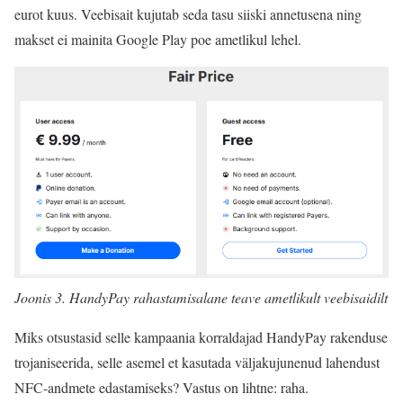
eurot kuus. Veebisait kujutab seda tasu siiski annetusena ning
makset ei mainita Google Play poe ametlikul lehel.
Joonis 3. HandyPay rahastamisalane teave ametlikult veebisaidilt
Miks otsustasid selle kampaania korraldajad HandyPay rakenduse
trojaniseerida, selle asemel et kasutada väljakujunenud lahendust
NFC-andmete edastamiseks? Vastus on lihtne: raha.