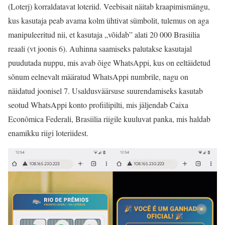
(Loterj) korraldatavat loteriid. Veebisait näitab kraapimismängu,
kus kasutaja peab avama kolm ühtivat sümbolit, tulemus on aga
manipuleeritud nii, et kasutaja „võidab” alati 20 000 Brasiilia
reaali (vt joonis 6). Auhinna saamiseks palutakse kasutajal
puudutada nuppu, mis avab õige WhatsAppi, kus on eeltäidetud
sõnum eelnevalt määratud WhatsAppi numbrile, nagu on
näidatud joonisel 7. Usaldusväärsuse suurendamiseks kasutab
seotud WhatsAppi konto profiilipilti, mis jäljendab Caixa
Econômica Federali, Brasiilia riigile kuuluvat panka, mis haldab
enamikku riigi loteriidest.