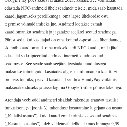
edastada NFC-andmeid ühelt seadmelt teisele, mida saab kasutada
kaardi jagamiseks pereliikmega, oma lapse ühekordse ostu
tegemise võimaldamiseks jne. Andmed loetakse esmalt
kaardiomaniku seadmelt ja jagatakse seejärel seotud seadmega.
Pärast seda, kui kasutajad on oma kontod e-posti teel ühendanud,
skannib kaardiomanik oma maksekaardi NFC kaudu, mille järel
edastatakse krüpteeritud andmed interneti kaudu seotud
seadmesse. See seade saab seejärel teostada puudutusega
maksmise toiminguid, kasutades algse kaardiomaniku kaarti. Et
protsess toimiks, peavad kasutajad seadma HandyPay vaikimisi
makserakenduseks ja sisse logima Google’i või e-põhise tokeniga.
Arendaja veebisaidi andmetel sisaldab rakendus teatavat tasulist
funktsiooni (vt joonis 3): rakenduse kasutamine lugejana on tasuta
(„Külaliskasutus”), kuid kaardi emuleerimiseks seotud seadmes
(„Kasutajakasutus”) tuleb väidetavalt tellida teenus hinnaga 9,99