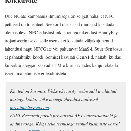
Kokkuvõte
Uue NGate-kampaania ilmumisega on selgelt näha, et NFC-
pettused on tõusuteel. Seekord otsustasid ründajad kasutada
olemasoleva NFC-edastusfunktsiooniga rakendust HandyPay
trojaniseerimiseks, selle asemel et kasutada väljakujunenud
lahendusi nagu NFCGate või pakutavat MaaS-i. Suur tõenäosus,
et pahatahtliku koodi loomisel kasutati GenAI-d, näitab, kuidas
küberkurjategijad saavad LLM-e kuritarvitades kahju tekitada
isegi ilma tehniliste eriteadmisteta.
Kui teil on küsimusi WeLiveSecurity veebisaidil avaldatud
uuringu kohta, võtke meiega ühendust aadressil
threatintel@eset.com
.
ESET Research pakub privaatseid APT-luurearuandeid ja
andmevooge. Kõigi selle teenusega seotud küsimuste korral