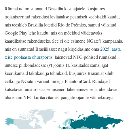
Rünnakud on suunatud Brasiilia kasutajatele, kusjuures
trojaniseeritud rakendust levitatakse peamiselt veebisaidi kaudu,
mis teeskleb Brasiilia loteriid Rio de Prêmios, samuti võltsitud
Google Play lehe kaudu, mis on mõeldud väidetavaks
kaardikaitse rakenduseks. See ei ole esimene NGate’i kampaania,
mis on suunatud Brasiiliasse: nagu kirjeldasime oma
2025. aasta
teise poolaasta ohuraportis
, laienevad NFC-põhised rünnakud
uutesse piirkondadesse (vt joonis 1), kasutades samal ajal
keerukamaid taktikaid ja tehnikaid, kusjuures Brasiiliat sihib
eelkõige NGate’i variant nimega PhantomCard. Ründajad
katsetavad uusi sotsiaalse inseneri lähenemisviise ja ühendavad
üha enam NFC kuritarvitamist pangatroojanite võimekusega.