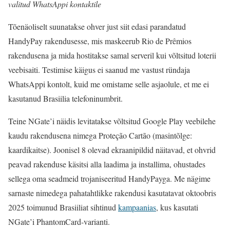
valitud WhatsAppi kontaktile
Tõenäoliselt suunatakse ohver just siit edasi parandatud
HandyPay rakendusesse, mis maskeerub Rio de Prêmios
rakendusena ja mida hostitakse samal serveril kui võltsitud loterii
veebisaiti. Testimise käigus ei saanud me vastust ründaja
WhatsAppi kontolt, kuid me omistame selle asjaolule, et me ei
kasutanud Brasiilia telefoninumbrit.
Teine NGate’i näidis levitatakse võltsitud Google Play veebilehe
kaudu rakendusena nimega Proteção Cartão (masintõlge:
kaardikaitse). Joonisel 8 olevad ekraanipildid näitavad, et ohvrid
peavad rakenduse käsitsi alla laadima ja installima, ohustades
sellega oma seadmeid trojaniseeritud HandyPayga. Me nägime
sarnaste nimedega pahatahtlikke rakendusi kasutatavat oktoobris
2025 toimunud Brasiiliat sihtinud
kampaanias
, kus kasutati
NGate’i PhantomCard-varianti.