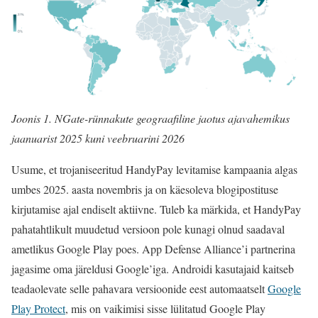
Joonis 1. NGate-rünnakute geograafiline jaotus ajavahemikus
jaanuarist 2025 kuni veebruarini 2026
Usume, et trojaniseeritud HandyPay levitamise kampaania algas
umbes 2025. aasta novembris ja on käesoleva blogipostituse
kirjutamise ajal endiselt aktiivne. Tuleb ka märkida, et HandyPay
pahatahtlikult muudetud versioon pole kunagi olnud saadaval
ametlikus Google Play poes. App Defense Alliance’i partnerina
jagasime oma järeldusi Google’iga. Androidi kasutajaid kaitseb
teadaolevate selle pahavara versioonide eest automaatselt
Google
Play Protect
, mis on vaikimisi sisse lülitatud Google Play