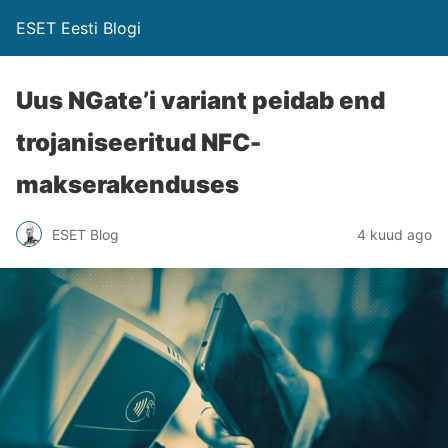
ESET Eesti Blogi
Uus NGate’i variant peidab end
trojaniseeritud NFC-
makserakenduses
ESET Blog
4 kuud ago