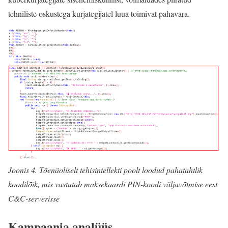
tehniliste oskustega kurjategijatel luua toimivat pahavara.
Joonis 4. Tõenäoliselt tehisintellekti poolt loodud pahatahtlik
koodilõik, mis vastutab maksekaardi PIN-koodi väljavõtmise eest
C&C-serverisse
Kampaania analüüs