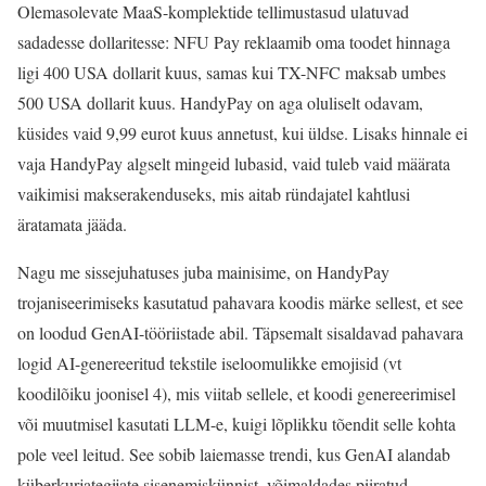
Olemasolevate MaaS-komplektide tellimustasud ulatuvad
sadadesse dollaritesse: NFU Pay reklaamib oma toodet hinnaga
ligi 400 USA dollarit kuus, samas kui TX-NFC maksab umbes
500 USA dollarit kuus. HandyPay on aga oluliselt odavam,
küsides vaid 9,99 eurot kuus annetust, kui üldse. Lisaks hinnale ei
vaja HandyPay algselt mingeid lubasid, vaid tuleb vaid määrata
vaikimisi makserakenduseks, mis aitab ründajatel kahtlusi
äratamata jääda.
Nagu me sissejuhatuses juba mainisime, on HandyPay
trojaniseerimiseks kasutatud pahavara koodis märke sellest, et see
on loodud GenAI-tööriistade abil. Täpsemalt sisaldavad pahavara
logid AI-genereeritud tekstile iseloomulikke emojisid (vt
koodilõiku joonisel 4), mis viitab sellele, et koodi genereerimisel
või muutmisel kasutati LLM-e, kuigi lõplikku tõendit selle kohta
pole veel leitud. See sobib laiemasse trendi, kus GenAI alandab
küberkurjategijate sisenemiskünnist, võimaldades piiratud