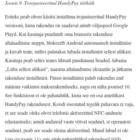
Joonis 9. Troojaniseeritud HandyPay töökäik
Esiteks peab ohver käsitsi installima trojaniseeritud HandyPay
versiooni, kuna rakendus on saadaval ainult väljaspool Google
Playd. Kui kasutaja puudutab oma brauseris rakenduse
allalaadimise nuppu, blokeerib Android automaatselt installimise
ja kuvab teate, milles palutakse lubada installimist sellest allikast.
Kasutaja peab selles teates lihtsalt puudutama Seaded, lubama
„Luba sellest allikast”, naasma allalaadimise ekraanile ja jätkama
rakenduse installimist. Pärast installimist palub rakendus end
määrata vaikimisi makserakenduseks, nagu on näha joonisel 10.
See funktsioon ei ole pahatahtlik, kuna see on osa ametlikust
HandyPay rakendusest. Koodi sisestatud tegelik pahavara ei vaja,
et see seade oleks ohvri telefonis aktiveeritud NFC-andmete
edastamiseks; ainult andmeid vastu võtval seadmel, st operaatori
seadmel, peab see seade olema aktiveeritud. Muud lubad ei ole
vaja (vt joonis 11), mis aitab pahatahtlikul rakendusel jääda