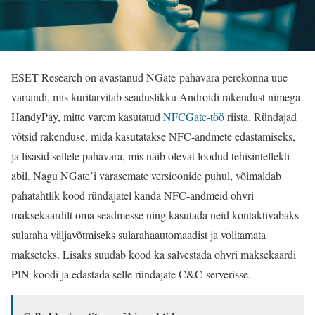
ESET Research on avastanud NGate-pahavara perekonna uue
variandi, mis kuritarvitab seaduslikku Androidi rakendust nimega
HandyPay, mitte varem kasutatud
NFCGate-töö
riista. Ründajad
võtsid rakenduse, mida kasutatakse NFC-andmete edastamiseks,
ja lisasid sellele pahavara, mis näib olevat loodud tehisintellekti
abil. Nagu NGate’i varasemate versioonide puhul, võimaldab
pahatahtlik kood ründajatel kanda NFC-andmeid ohvri
maksekaardilt oma seadmesse ning kasutada neid kontaktivabaks
sularaha väljavõtmiseks sularahaautomaadist ja volitamata
makseteks. Lisaks suudab kood ka salvestada ohvri maksekaardi
PIN-koodi ja edastada selle ründajate C&C-serverisse.