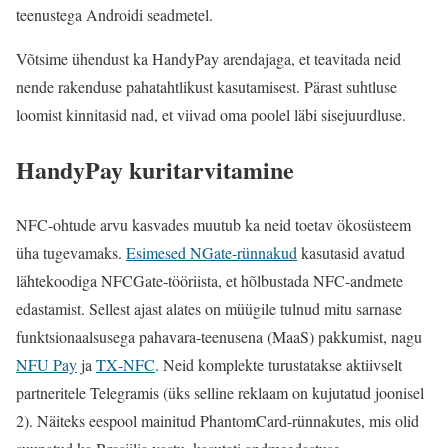
teenustega Androidi seadmetel.
Võtsime ühendust ka HandyPay arendajaga, et teavitada neid
nende rakenduse pahatahtlikust kasutamisest. Pärast suhtluse
loomist kinnitasid nad, et viivad oma poolel läbi sisejuurdluse.
HandyPay kuritarvitamine
NFC-ohtude arvu kasvades muutub ka neid toetav ökosüsteem
üha tugevamaks.
Esimesed NGate-rünnakud
kasutasid avatud
lähtekoodiga NFCGate-tööriista, et hõlbustada NFC-andmete
edastamist. Sellest ajast alates on müügile tulnud mitu sarnase
funktsionaalsusega pahavara-teenusena (MaaS) pakkumist, nagu
NFU Pay
ja
TX‑NFC
. Neid komplekte turustatakse aktiivselt
partneritele Telegramis (üks selline reklaam on kujutatud joonisel
2). Näiteks eespool mainitud PhantomCard-rünnakutes, mis olid