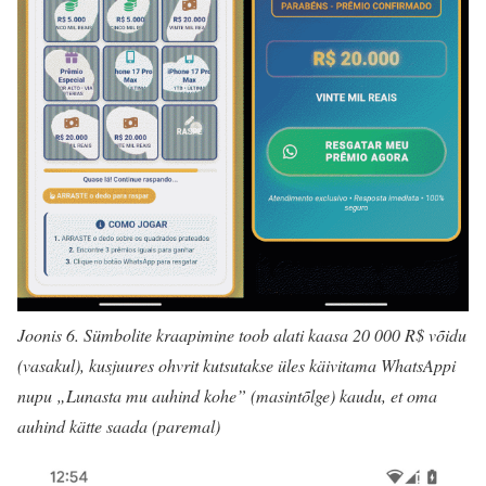
Joonis 6. Sümbolite kraapimine toob alati kaasa 20 000 R$ võidu
(vasakul), kusjuures ohvrit kutsutakse üles käivitama WhatsAppi
nupu „Lunasta mu auhind kohe” (masintõlge) kaudu, et oma
auhind kätte saada (paremal)