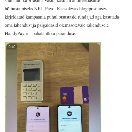
suunatud ka Brasiilia vastu, kasutati andmeedastuse
hõlbustamiseks NFU Payd. Käesolevas blogipostituses
kirjeldatud kampaania puhul otsustasid ründajad aga kasutada
oma lahendust ja paigaldasid olemasolevale rakendusele –
HandyPayle – pahatahtliku paranduse.