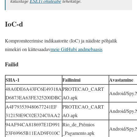
külastage
ESETi ohuteabe
lehekülge.
IoC-d
Kompromiteerimise indikaatorite (IoC) ja näidiste põhjalik
nimekiri on kättesaadav
meie GitHubi andmebaasis
Failid
SHA-1
Failinimi
Avastamine
48A0DE6A43FC6E49318A
PROTECAO_CART
Android/Spy
D6873EA63FE325200DBC
AO.apk
A4F793539480677241EF
PROTECAO_CART
Android/Spy
312150E9C02E324C0AA2
AO.apk
94AF94CA818697E1D991
Rio_de_Prêmios
Android/Spy
23F69965B11EAD9F010C
_Pagamento.apk