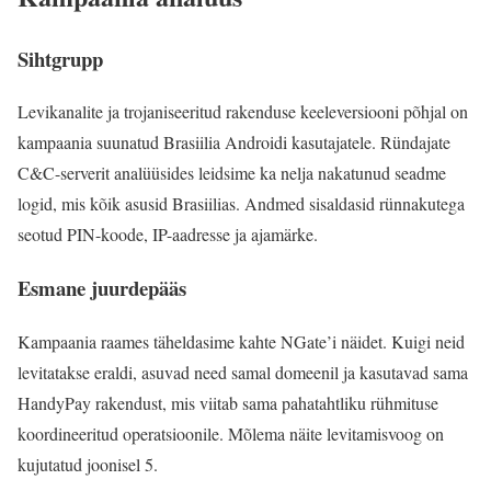
Sihtgrupp
Levikanalite ja trojaniseeritud rakenduse keeleversiooni põhjal on
kampaania suunatud Brasiilia Androidi kasutajatele. Ründajate
C&C-serverit analüüsides leidsime ka nelja nakatunud seadme
logid, mis kõik asusid Brasiilias. Andmed sisaldasid rünnakutega
seotud PIN-koode, IP-aadresse ja ajamärke.
Esmane juurdepääs
Kampaania raames täheldasime kahte NGate’i näidet. Kuigi neid
levitatakse eraldi, asuvad need samal domeenil ja kasutavad sama
HandyPay rakendust, mis viitab sama pahatahtliku rühmituse
koordineeritud operatsioonile. Mõlema näite levitamisvoog on
kujutatud joonisel 5.