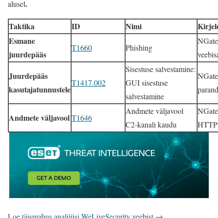
.
alusel
Taktika
ID
Nimi
Kirjel
Esmane
NGate’
T1660
Phishing
juurdepääs
veebis
Sisestuse salvestamine:
Juurdepääs
NGate
T1417.002
GUI sisestuse
kasutajatunnustele
parand
salvestamine
Andmete väljavool
NGate 
Andmete väljavool
T1646
C2-kanali kaudu
HTTP 
Loe täismahus analüüsi WeLiveSecurity veebist →