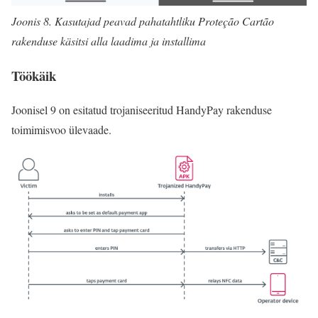
Joonis 8. Kasutajad peavad pahatahtliku Proteção Cartão
rakenduse käsitsi alla laadima ja installima
Töökäik
Joonisel 9 on esitatud trojaniseeritud HandyPay rakenduse
toimimisvoo ülevaade.