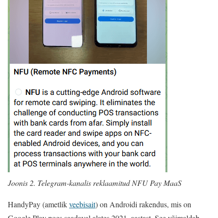
Joonis 2. Telegram-kanalis reklaamitud NFU Pay MaaS
HandyPay (ametlik
veebisait
) on Androidi rakendus, mis on
Google Play poes saadaval alates 2021. aastast. See võimaldab