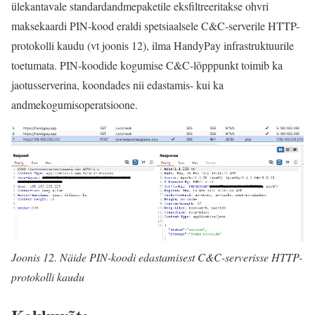
ülekantavale standardandmepaketile eksfiltreeritakse ohvri
maksekaardi PIN-kood eraldi spetsiaalsele C&C-serverile HTTP-
protokolli kaudu (vt joonis 12), ilma HandyPay infrastruktuurile
toetumata. PIN-koodide kogumise C&C-lõpppunkt toimib ka
jaotusserverina, koondades nii edastamis- kui ka
andmekogumisoperatsioone.
Joonis 12. Näide PIN-koodi edastamisest C&C-serverisse HTTP-
protokolli kaudu