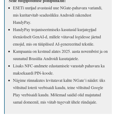
Selle blogipostituse põhipunktid:
ESETi uurijad avastasid uue NGate-pahavara variandi,
mis kuritarvitab seaduslikku Androidi rakendust
HandyPay.
HandyPay trojaniseerimiseks kasutasid kurjategijad
tõenäoliselt GenAI-d, millele viitavad logidesse jäetud
emojid, mis on tüüpilised AI-genereeritud tekstile.
Kampaania on kestnud alates 2025. aasta novembrist ja on
suunatud Brasiilia Androidi kasutajatele.
Lisaks NFC-andmete edastamisele varastab pahavara ka
maksekaardi PIN-koode.
Nägime rünnakutes levitatavat kahte NGate’i näidet: üks
võltsitud loterii veebisaidi kaudu, teine võltsitud Google
Play veebisaidi kaudu. Mõlemad saidid olid majutatud
samal domeenil, mis viitab tugevalt ühele ründajale.