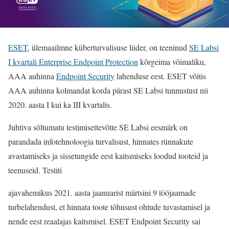
ESET
, ülemaailmne küberturvalisuse liider, on teeninud
SE Labsi
I kvartali Enterprise Endpoint Protection
kõrgeima võimaliku,
AAA auhinna
Endpoint Security
lahenduse eest. ESET võitis
AAA auhinna kolmandat korda pärast SE Labsi tunnustust nii
2020. aasta I kui ka III kvartalis.
Juhtiva sõltumatu testimisettevõtte SE Labsi eesmärk on
parandada infotehnoloogia turvalisust, hinnates rünnakute
avastamiseks ja sissetungide eest kaitsmiseks loodud tooteid ja
teenuseid. Testiti
ajavahemikus 2021. aasta jaanuarist märtsini 9 tööjaamade
turbelahendust, et hinnata toote tõhusust ohtude tuvastamisel ja
nende eest reaalajas kaitsmisel. ESET Endpoint Security sai