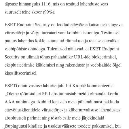
täpsuse hinnanguks 1116, mis on testitud lahenduste seas
suuruselt teine skoor (99%).
ESET Endpoint Security on loodud ettevõtete kaitsmiseks tugeva
viirusetõrje ja võrgu turvatarkvara kombinatsiooniga. Testimisel
puutus lahendus kokku suunatud rünnakute ja reaalsete avalike
veebipõhiste ohtudega. Tulemused näitavad, et ESET Endpoint
Security on ülimalt tõhus pahatahtlike URL-ide blokeerimisel,
ekspluateerimise käitlemisel ning rakenduste ja veebisaitide õigel
klassifitseerimisel.
ESETi ohutuvastuse laborite juht Jiri Kropáč kommenteeris:
„Oleme rõõmsad, et SE Labs tunnustab meid kolmandat korda
AAA auhinnaga. Auhind kajastab meie pühendumust pakkuda
ettevõtlusklientidele viirusetõrje- ja küberturvalisuse lahendustes
absoluutselt parimat ning tõstab esile meie järjekindlaid
jõupingutusi kindlate ja usaldusväärsete toodete pakkumisel, kui